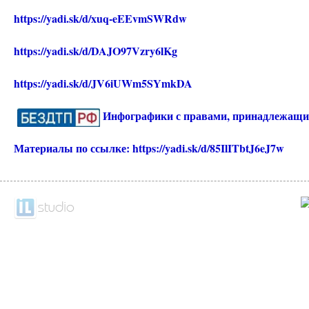
https://yadi.sk/d/xuq-eEEvmSWRdw
https://yadi.sk/d/DAJO97Vzry6lKg
https://yadi.sk/d/JV6iUWm5SYmkDA
Инфографики с правами, принадлежа
Материалы по ссылке:
https://yadi.sk/d/85IlITbtJ6eJ7w