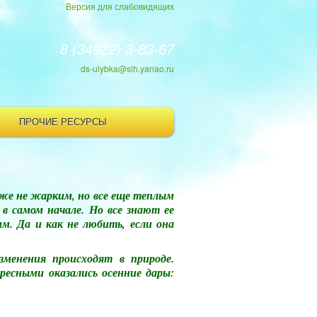
Версия для слабовидящих
8 (34922) 3-83-67
ds-ulybka@slh.yanao.ru
ПРОЧИЕ РЕСУРСЫ
уже не жарким, но все еще теплым
в самом начале. Но все знают ее
м. Да и как не любить, если она
зменения происходят в природе.
ресными оказались осенние дары: