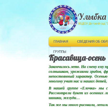
Улыбка
МБДОУ Детский сад "
ГЛАВНАЯ
СВЕДЕНИЯ ОБ ОБ
ГРУППЫ
Красавица-осень
Закончилось лето. На смену ему 
солнышком, урожаями грибов, фр
непостоянный характер. Осенью 
многому учит нас и наших детей, 
В нашей группе «Елочка» мы с 
Рассмотрели букет из осенних л
шишки, желуди…
Так же мы много рисовали, лепили